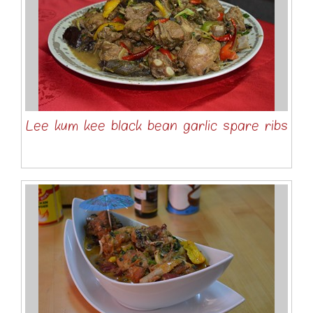
Lee kum kee black bean garlic spare ribs