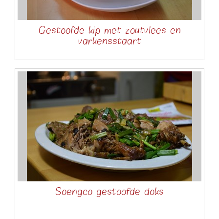
Gestoofde kip met zoutvlees en
varkensstaart
Soengco gestoofde doks