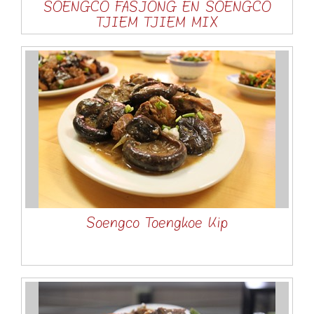
SOENGCO FASJONG EN SOENGCO
TJIEM TJIEM MIX
Soengco Toengkoe Kip