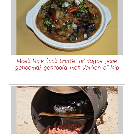
Moek Ngie (ook truffel of dagoe jesie
genoemd) gestoofd met Varken of Kip