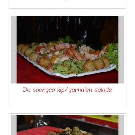
De soengco kip/garnalen salade