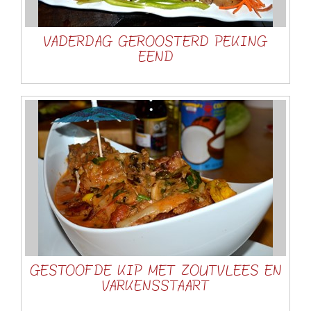
VADERDAG GEROOSTERD PEKING
EEND
GESTOOFDE KIP MET ZOUTVLEES EN
VARKENSSTAART