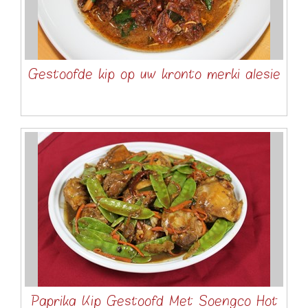
Gestoofde kip op uw kronto merki alesie
Paprika Kip Gestoofd Met Soengco Hot