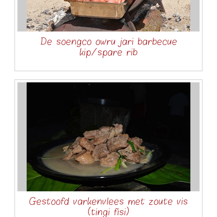
De soengco owru jari barbecue
kip/spare rib
Gestoofd varkenvlees met zoute vis
(tingi fisi)