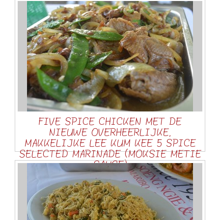
FIVE SPICE CHICKEN MET DE
NIEUWE OVERHEERLIJKE,
MAKKELIJKE LEE KUM KEE 5 SPICE
SELECTED MARINADE (MOKSIE METIE
SAUCE)