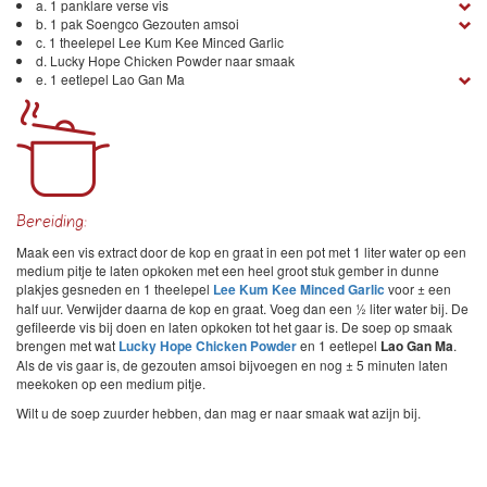
a. 1 panklare verse vis
b. 1 pak Soengco Gezouten amsoi
c. 1 theelepel Lee Kum Kee Minced Garlic
d. Lucky Hope Chicken Powder naar smaak
e. 1 eetlepel Lao Gan Ma
Bereiding:
Maak een vis extract door de kop en graat in een pot met 1 liter water op een
medium pitje te laten opkoken met een heel groot stuk gember in dunne
plakjes gesneden en 1 theelepel
Lee Kum Kee Minced Garlic
voor ± een
half uur. Verwijder daarna de kop en graat. Voeg dan een ½ liter water bij. De
gefileerde vis bij doen en laten opkoken tot het gaar is. De soep op smaak
brengen met wat
Lucky Hope Chicken Powder
en 1 eetlepel
Lao Gan Ma
.
Als de vis gaar is, de gezouten amsoi bijvoegen en nog ± 5 minuten laten
meekoken op een medium pitje.
Wilt u de soep zuurder hebben, dan mag er naar smaak wat azijn bij.