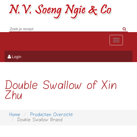
Toggle
navigation
Login
Double Swallow of Xin
Zhu
Home
Producten Overzicht
Double Swallow Brand